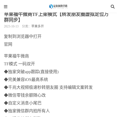
当前位置：
亿软阁微营销
>
手机软件
>
苹果多开
>
正文
苹果福牛微商TF上架模式【转发朋友圈虚拟定位万
群同步】
2023-10-13
分类：
苹果多开
复制到浏览器中打开
官网
苹果福牛微商
TF模式 一码双开
◆独家突破app跟踪(直接使用)
◆完美兼容iOS最高系统
◆千兆大视频极速秒转朋友圈 支持编辑文案转发
◆微信零钱余额随心改
◆自定义消息小尾巴
◆独家微信群内拍所有人