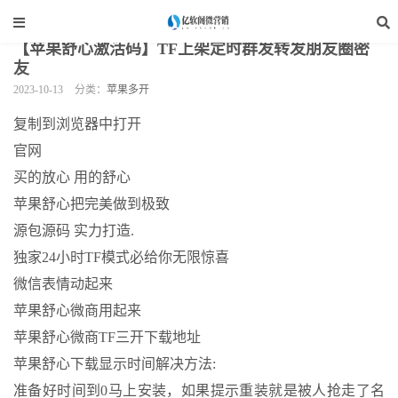
当前位置：
亿软阁微营销
>
手机软件
>
苹果多开
>
正文
【苹果舒心激活码】TF上架定时群发转发朋友圈密
友
2023-10-13
分类：
苹果多开
复制到浏览器中打开
官网
买的放心 用的舒心
苹果舒心把完美做到极致
源包源码 实力打造.
独家24小时TF模式必给你无限惊喜
微信表情动起来
苹果舒心微商用起来
苹果舒心微商TF三开下载地址
苹果舒心下载显示时间解决方法:
准备好时间到0马上安装，如果提示重装就是被人抢走了名