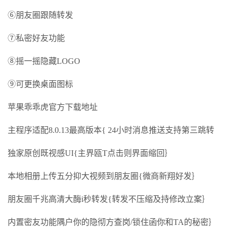
⑥朋友圈跟随转发
⑦私密好友功能
⑧摇一摇隐藏LOGO
⑨可更换桌面图标
苹果乖乖虎官方下载地址
主程序适配8.0.13最高版本{ 24小时消息推送支持第三跳转
独家原创既视感UI{主界瓯T点击则界面缩回｝
本地相册上传五分抑大视频到朋友圈{微商新翔好发｝
朋友圈千兆高清大酶i秒转发{转发不压缩及持修改立案｝
内置密友功能隅户你的隐彻方查岗/锁住函你和TA的秘密｝