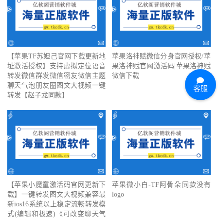
【苹果TF苏妲己官网下载更新地
苹果洛神赋微信分身官网授权/苹
址激活授权】支持虚拟定位语音
果洛神赋官网激活码|苹果洛神赋
转发微信群发微信密友微信主题
微信下载
聊天气泡朋友圈图文大视频一键
客服
转发【赵子龙同款】
【苹果小魔童激活码官网更新下
苹果微小白-TF阿骨朵同款没有
载】一键转发图文大视频兼容最
logo
新ios16系统以上稳定流畅转发模
式(编辑和极速)《可改变聊天气