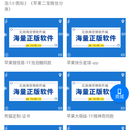
泡/UI/图标》《苹果二宝微信分
身》
苹果微怪兽-TF泡泡糖同款
苹果快乐星球-app
商城
熊猫定制-证书
苹果大萌娃-TF微神奇同款