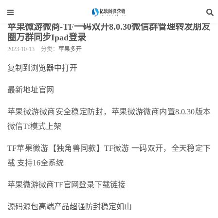
当前位置：
亿软阁微营销
>
手机软件
>
苹果多开
>
正文
苹果微游微商-TF一码双开8.0.30微信群管理转发朋友
圈万群同步Ipad登录
2023-10-13
分类：
苹果多开
复制到浏览器中打开
最新地址官网
苹果微游微商安全稳定防封，苹果微游微商内置8.0.30版本
微信Tf模式上架
TF苹果微游【独角兽同款】TF微游 一码双开，全天稳定下
载 支持16全系统
苹果微游微商TF官网登录下载链接
源码源包高端产品超强防封稳定如山