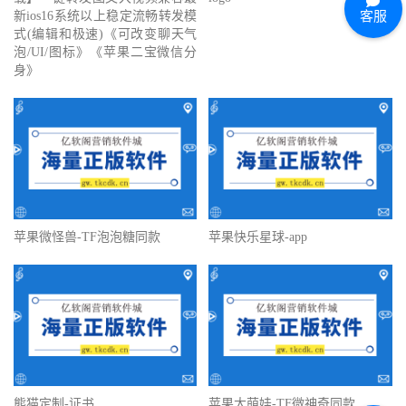
新ios16系统以上稳定流畅转发模
客服
式(编辑和极速)《可改变聊天气
泡/UI/图标》《苹果二宝微信分
身》
苹果微怪兽-TF泡泡糖同款
苹果快乐星球-app
熊猫定制-证书
苹果大萌娃-TF微神奇同款