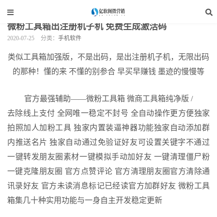
当前位置：
亿软阁微营销
>
手机软件
>
正文
微粉工具箱出注册机子机 免费生成激活码
2020-07-25
分类：
手机软件
类似工具箱加强版，不是出码，是出注册机子机，无限出码
的那种！懂的来 不懂的别参合 早买早赚钱 墨迹的慢慢等
官方最强辅助——微粉工具箱 微商工具箱纯净版 /
去除线上支付 全网唯一稳定不封号 全自动操作更方便
独家
拍照加人加粉工具 独家内置装逼神器功能
独家自动添加群
内推送名片 独家自动通过免验证好友
可设置关键字不通过
一键转发朋友圈素材
一键模拟手动加好友 一键清理僵尸粉
一键克隆朋友圈 官方点赞评论 官方清理朋友圈
官方清除通
讯录好友 官方未读消息标记已经读
官方加群好友 微粉工具
箱集几十种实用功能与一身
自主开发稳定更新