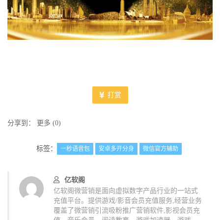
打赏
分享到：
更多
(
0
)
标签：
一秒语音包
安卓多开分身
微信官方辅助
亿软阁
亿软阁微营销是面向虚拟数字产品行业的一站式
充值平台。提供游戏/影音会员充值服务,经营业务
覆盖了微营销引流吸粉推广营销软件,影视会员充