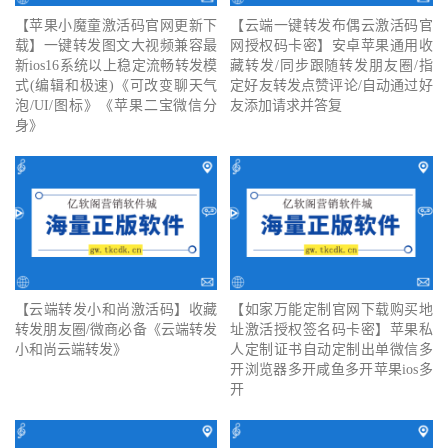
【苹果小魔童激活码官网更新下
【云端一键转发布偶云激活码官
载】一键转发图文大视频兼容最
网授权码卡密】安卓苹果通用收
新ios16系统以上稳定流畅转发模
藏转发/同步跟随转发朋友圈/指
式(编辑和极速)《可改变聊天气
定好友转发点赞评论/自动通过好
泡/UI/图标》《苹果二宝微信分
友添加请求并答复
身》
【云端转发小和尚激活码】收藏
【如家万能定制官网下载购买地
转发朋友圈/微商必备《云端转发
址激活授权签名码卡密】苹果私
小和尚云端转发》
人定制证书自动定制出单微信多
开浏览器多开咸鱼多开苹果ios多
开