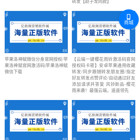
转发【赵子龙同款】
商城
苹果洛神赋微信分身官网授权/苹
【云端一键樱花雨铃激活码官网
果洛神赋官网激活码|苹果洛神赋
授权码卡密】安卓苹果通用收藏
微信下载
转发/同步跟随转发朋友圈/指定
好友转发点赞评论/自动通过好友
添加请求并答复 风铃新品-樱花
雨来袭！最强云端，遥遥领先