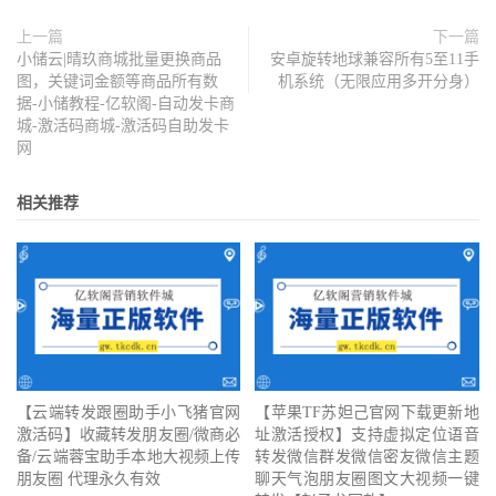
上一篇
下一篇
小储云|晴玖商城批量更换商品
安卓旋转地球兼容所有5至11手
图，关键词金额等商品所有数
机系统（无限应用多开分身）
据-小储教程-亿软阁-自动发卡商
城-激活码商城-激活码自助发卡
网
相关推荐
【云端转发跟圈助手小飞猪官网
【苹果TF苏妲己官网下载更新地
激活码】收藏转发朋友圈/微商必
址激活授权】支持虚拟定位语音
备/云端蓉宝助手本地大视频上传
转发微信群发微信密友微信主题
朋友圈 代理永久有效
聊天气泡朋友圈图文大视频一键