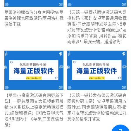
苹果洛神赋微信分身官网授权/苹
【云端一键樱花雨铃激活码官网
果洛神赋官网激活码|苹果洛神赋
授权码卡密】安卓苹果通用收藏
微信下载
转发/同步跟随转发朋友圈/指定
好友转发点赞评论/自动通过好友
添加请求并答复 风铃新品-樱花
雨来袭！最强云端，遥遥领先
【苹果小魔童激活码官网更新下
【云端一键转发布偶云激活码官
载】一键转发图文大视频兼容最
网授权码卡密】安卓苹果通用收
新ios16系统以上稳定流畅转发模
藏转发/同步跟随转发朋友圈/指
式(编辑和极速)《可改变聊天气
定好友转发点赞评论/自动通过好
泡/UI/图标》《苹果二宝微信分
友添加请求并答复
身》