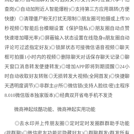
查岗)◎自动加附近人智能爆粉)◎支持第三方应用跳转(方便
快捷）◎清理僵尸粉无打扰无限制◎朋友圈可拍摄或上传30
秒视频◎智能后台模糊设置《保护隐私)◎朋友圈自动点赞
快速增加曝光率)◎屏蔽输入状态设置在线隐身o朋友圈自动
评论可过滤指定好友)◎锁屏状态可接微信语音视频◎聊天
框可拍摄1小时内的视频◎删除聊天对话保存聊天记录◎聊
天窗口消息转发便捷转发)◎增加APP即将到期提醒◎24小
时自动收取好友转账◎无损转发大视频(全网首发)◎快捷聊
天透明度调节)◎非群主@所◎微信锁(支持人脸纹/密)主程序
8.010微信版本独家版本)◎经典双开省电手机不发烫
微商神起炫酷功能、微商神起实用功能
◎去水印并上传朋友圈◎定时定时发圈群群助手功能
(拢群聊)◎微信密友功能可隐藏好友)◎群聊群发(群发所有