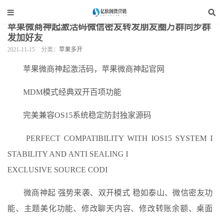
当前位置：
亿软阁微营销
>
手机软件
>
苹果多开
>
正文
苹果微商神起激活码微信密友转发朋友圈万群同步群
发加好友
2021-11-15
分类：
苹果多开
苹果微商神起激活码，苹果微商神起官网
MDM模式经典双开百项功能
完美兼容OS15系统稳定防封独家源码
PERFECT COMPATIBILITY WITH IOS15 SYSTEM I
STABILITY AND ANTI SEALING I
EXCLUSIVE SOURCE CODI
微商神起 强势来袭、双开模式 稳如泰山、微信密友功
能、主题美化功能、修改聊天内容、修改转账余额、桌面