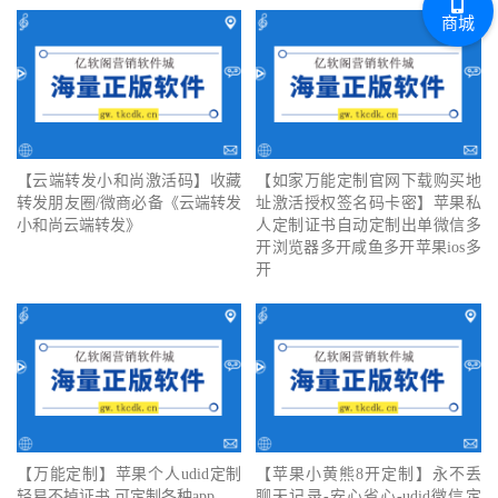
商城
【云端转发小和尚激活码】收藏
【如家万能定制官网下载购买地
转发朋友圈/微商必备《云端转发
址激活授权签名码卡密】苹果私
小和尚云端转发》
人定制证书自动定制出单微信多
开浏览器多开咸鱼多开苹果ios多
开
【万能定制】苹果个人udid定制
【苹果小黄熊8开定制】永不丢
轻易不掉证书 可定制各种app
聊天记录-安心省心-udid微信定