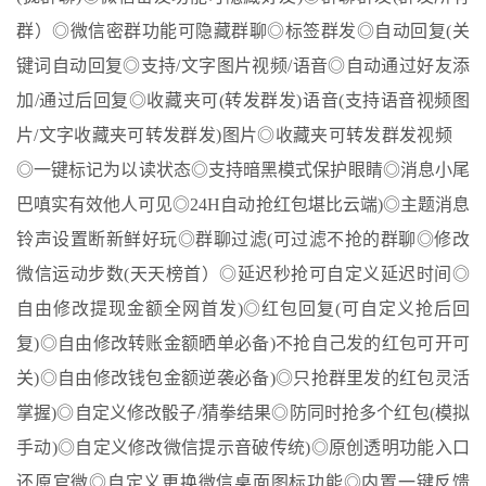
群）◎微信密群功能可隐藏群聊◎标签群发◎自动回复(关
键词自动回复◎支持/文字图片视频/语音◎自动通过好友添
加/通过后回复◎收藏夹可(转发群发)语音(支持语音视频图
片/文字收藏夹可转发群发)图片◎收藏夹可转发群发视频
◎一键标记为以读状态◎支持暗黑模式保护眼睛◎消息小尾
巴嗔实有效他人可见◎24H自动抢红包堪比云端)◎主题消息
铃声设置断新鲜好玩◎群聊过滤(可过滤不抢的群聊◎修改
微信运动步数(天天榜首）◎延迟秒抢可自定义延迟时间◎
自由修改提现金额全网首发)◎红包回复(可自定义抢后回
复)◎自由修改转账金额晒单必备)不抢自己发的红包可开可
关)◎自由修改钱包金额逆袭必备)◎只抢群里发的红包灵活
掌握)◎自定义修改骰子/猜拳结果◎防同时抢多个红包(模拟
手动)◎自定义修改微信提示音破传统)◎原创透明功能入口
还原官微◎自定义更换微信桌面图标功能◎内置一键反馈