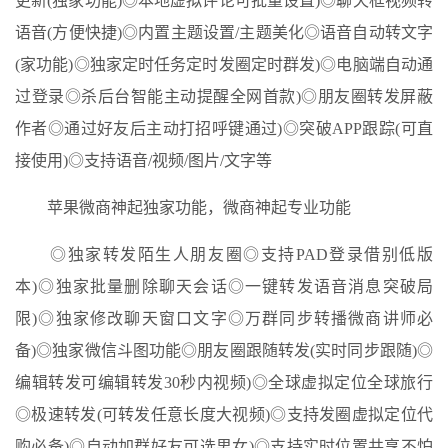
更新(独家功能)◎本地虚拟评论可批量设置)◎聊天框视频转
语音(方便快捷)◎内置主题设置/主题美化◎语音自动转文字
(家功能)◎独家定时任务定时发圈定时群发)◎电脑端自动通
过登录◎杀后台智能主动提醒全网首款)◎朋友圈转发屏蔽
作者◎通过好友后主动打招呼键通过)◎突破APP跟踪(可直
接使用)◎支持语音/视频/图片/文字等
苹果微商神起独家功能，微商神起专业功能
◎独家转发陌生人朋友圈◎支持PAD登录借别低版
本)◎独家批量删除聊天会话◎一键转发语音消息突破局
限)◎独家修改聊天窗口文字◎万群同步转播微商讲师必
备)◎独家微信斗图功能◎朋友圈跟随转发(实时同步跟随)◎
编辑转发可编辑转发30秒内视频)◎全球虚拟定位全球旅行
◎极速转发(可转发任意长度大视频)◎支持发圈虚拟定位代
购必备)◎自动加群好友可选男女)◎支持实时位置共享不怕