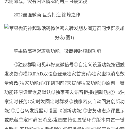
无需卸载，没有闪退情况的用户直接无视
2022最强微商 巨资打造 巅峰之作
苹果微高神起旗觑功能，微商神起旗觑功能
◎独家群聊可见非好友微信号◎自定义设置功能按钮触
发次数◎模拟IPAD双设备登录独家首发)◎独家虚拟消息数
量修改(独家功能)◎TF到期前7天提醒独家功能)◎原创一键
功能还原设置恢复默认◎独家密友语音拒接(创新功能）o独
家定时任务G定时发圈定时群发◎独家密友自动回复创新功
能)◎后台转发提醒可设置《创新功能)◎密友动态点评显示
或隐藏◎定时群发消息/发圈支持设置循环◎版本内置一键