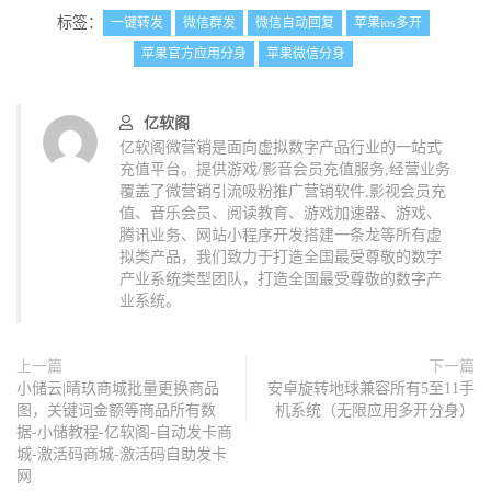
标签：
一键转发
微信群发
微信自动回复
苹果ios多开
苹果官方应用分身
苹果微信分身
亿软阁
亿软阁微营销是面向虚拟数字产品行业的一站式
充值平台。提供游戏/影音会员充值服务,经营业务
覆盖了微营销引流吸粉推广营销软件,影视会员充
值、音乐会员、阅读教育、游戏加速器、游戏、
腾讯业务、网站小程序开发搭建一条龙等所有虚
拟类产品，我们致力于打造全国最受尊敬的数字
产业系统类型团队，打造全国最受尊敬的数字产
业系统。
上一篇
下一篇
小储云|晴玖商城批量更换商品
安卓旋转地球兼容所有5至11手
图，关键词金额等商品所有数
机系统（无限应用多开分身）
据-小储教程-亿软阁-自动发卡商
城-激活码商城-激活码自助发卡
网