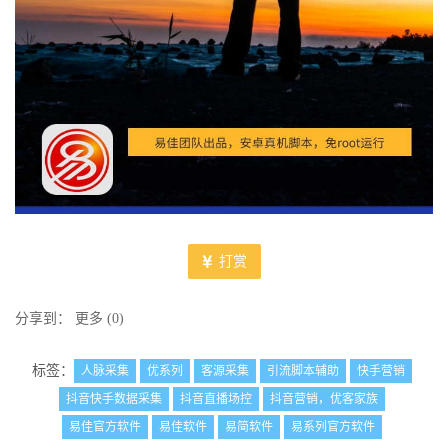
打赏
分享到：
更多
(
0
)
标签：
人脉采集
优系列
客源采集
引流脚本辅助
快手营销
抖音快手数据采集
抖音直播场控
抖音营销，优客家族
易佳官方软件
易佳软件
易简软件
易系列官方软件