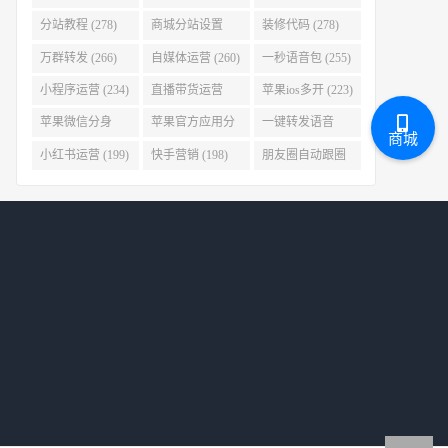
(280)
分站教程 (278)
商城分站设置
装修代码 (278)
(278)
万群转发 (266)
自媒体运营 (260)
一秒语音包 (255)
小程序运营 (234)
直播带货运营
苹果ios多开 (223)
(227)
苹果微信分身
苹果官方应用分
一键转发语音
商城
(223)
身 (219)
(219)
小红书运营 (199)
快手营销 (198)
朋友圈自动跟圈
转发 (197)