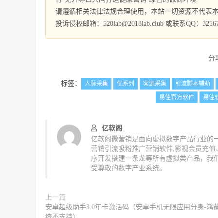
请遵循相关法律法规合理使用，本站一切资源不代表
投诉侵权邮箱：520lab@2018lab.club 或联系QQ：32167
分
标签：
人脉采集
优系列
客源采集
引流脚本辅助
易佳官方软件
易佳
亿软阁
亿软阁微营销是面向虚拟数字产品行业的一
营销引流吸粉推广营销软件,影视会员充
序开发搭建一条龙等所有虚拟类产品，我
受尊敬的数字产业系统。
上一篇
安卓超级助手3.0年卡激活码（安卓手机无限应用分身-鸿
统不支持）