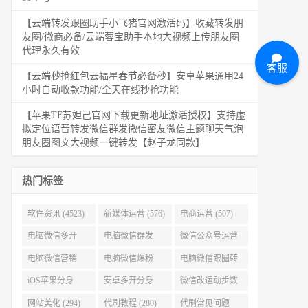
【云端转发跟圈助手小飞猪官网激活码】收藏转发朋
友圈/微商必备/云端蓉宝助手本地大视频上传朋友圈
代理永久有效
客服
【云端秒抢红包云福星春节必备秒】安卓苹果通用24
小时自动收款功能/全天在线秒抢功能
【苹果TF苏妲己官网下载更新地址激活授权】支持虚
拟定位语音转发微信群发微信密友微信主题聊天气泡
朋友圈图文大视频一键转发【赵子龙同款】
热门标签
软件资讯 (4523)
新媒体运营 (576)
电商运营 (507)
电脑微信多开
电脑微信群发
微信公众号运营
(479)
(477)
(404)
电脑微信营销
电脑微信爆粉
电脑微信跟圈转
(386)
(384)
发 (379)
iOS苹果分身
安卓多开分身
微信改运动步数
(371)
(333)
(313)
网站美化 (294)
代刷教程 (280)
代刷常见问题