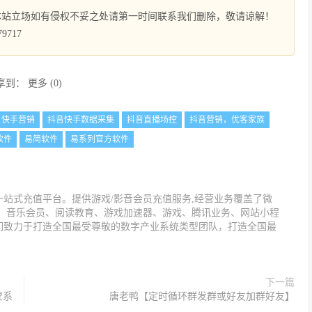
本站立场如有侵权不妥之处请第一时间联系我们删除，敬请谅解！
9717
享到：
更多
(
0
)
快手营销
抖音快手数据采集
抖音直播场控
抖音营销，优客家族
软件
易简软件
易系列官方软件
站式充值平台。提供游戏/影音会员充值服务,经营业务覆盖了微
值、音乐会员、阅读教育、游戏加速器、游戏、腾讯业务、网站小程
们致力于打造全国最受尊敬的数字产业系统类型团队，打造全国最
下一篇
蒙系
唐老鸭【定时循环群发群或好友加群好友】