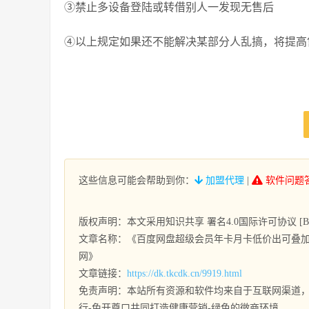
③禁止多设备登陆或转借别人一发现无售后
④以上规定如果还不能解决某部分人乱搞，将提高
这些信息可能会帮助到你：
加盟代理
|
软件问题
版权声明：本文采用知识共享 署名4.0国际许可协议 [BY-
文章名称：《百度网盘超级会员年卡月卡低价出可叠加-
网》
文章链接：
https://dk.tkcdk.cn/9919.html
免责声明：本站所有资源和软件均来自于互联网渠道，
行-免开尊口共同打造健康营销-绿色的微商环境