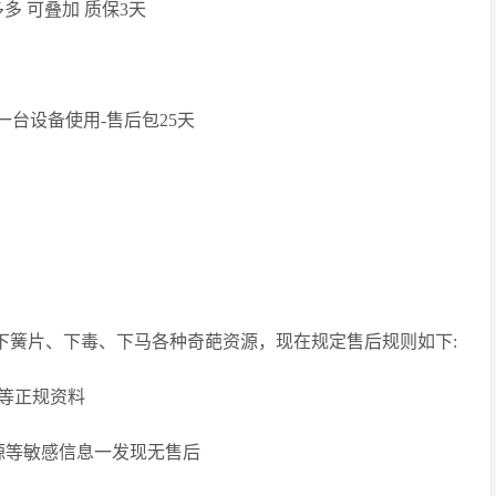
多 可叠加 质保3天
一台设备使用-售后包25天
下簧片、下毒、下马各种奇葩资源，现在规定售后规则如下:
等正规资料
源等敏感信息一发现无售后