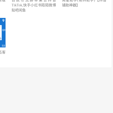
高级
百款引流脚本集合抖音
简星助手(易抖助手)【抖音
TikTok,快手小红书陌陌微博
铺助神器】
贴吧闲鱼
拓客