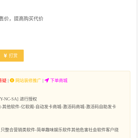
售价，提高购买代价
打赏
答疑
|
网站装修推广
|
下单商城
NC-SA] 进行授权
其他软件-亿软阁-自动发卡商城-激活码商城-激活码自助发卡
只整合营销类软件-简单趣味娱乐软件其他危害社会软件客户绕