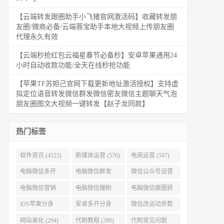
【云端转发跟圈助手小飞猪官网激活码】收藏转发朋
友圈/微商必备/云端蓉宝助手本地大视频上传朋友圈
代理永久有效
【云端秒抢红包云福星春节必备秒】安卓苹果通用24
小时自动收款功能/全天在线秒抢功能
【苹果TF苏妲己官网下载更新地址激活授权】支持虚
拟定位语音转发微信群发微信密友微信主题聊天气泡
朋友圈图文大视频一键转发【赵子龙同款】
热门标签
软件资讯 (4523)
新媒体运营 (576)
电商运营 (507)
电脑微信多开
电脑微信群发
微信公众号运营
(479)
(477)
(404)
电脑微信营销
电脑微信爆粉
电脑微信跟圈转
(386)
(384)
发 (379)
iOS苹果分身
安卓多开分身
微信改运动步数
(371)
(333)
(313)
网站美化 (294)
代刷教程 (280)
代刷常见问题