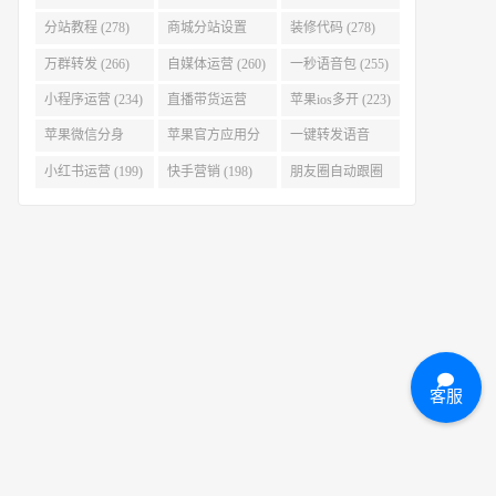
(280)
分站教程 (278)
商城分站设置
装修代码 (278)
(278)
万群转发 (266)
自媒体运营 (260)
一秒语音包 (255)
小程序运营 (234)
直播带货运营
苹果ios多开 (223)
(227)
苹果微信分身
苹果官方应用分
一键转发语音
(223)
身 (219)
(219)
小红书运营 (199)
快手营销 (198)
朋友圈自动跟圈
转发 (197)
客服