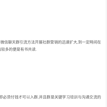
用微信聊天群引流方法开展社群营销的迅速扩大,到一定時间在
益较多的便是有书共读.
,即必须付钱才可以入群,并且群是关键学习培训与沟通交流的