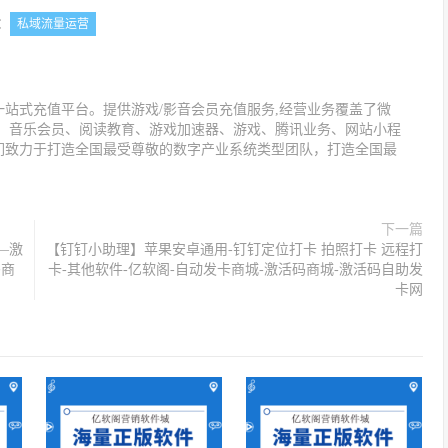
：
私域流量运营
站式充值平台。提供游戏/影音会员充值服务,经营业务覆盖了微
值、音乐会员、阅读教育、游戏加速器、游戏、腾讯业务、网站小程
们致力于打造全国最受尊敬的数字产业系统类型团队，打造全国最
下一篇
—激
【钉钉小助理】苹果安卓通用-钉钉定位打卡 拍照打卡 远程打
码商
卡-其他软件-亿软阁-自动发卡商城-激活码商城-激活码自助发
卡网