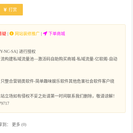
打赏
答疑
|
网站装修推广
|
下单商城
NC-SA] 进行授权
流构建私域流量池—激活码自助购买商城-私域流量-亿软阁-自动
只整合营销类软件-简单趣味娱乐软件其他危害社会软件客户绕
本站立场如有侵权不妥之处请第一时间联系我们删除，敬请谅解！
9717
享到：
更多
(
0
)