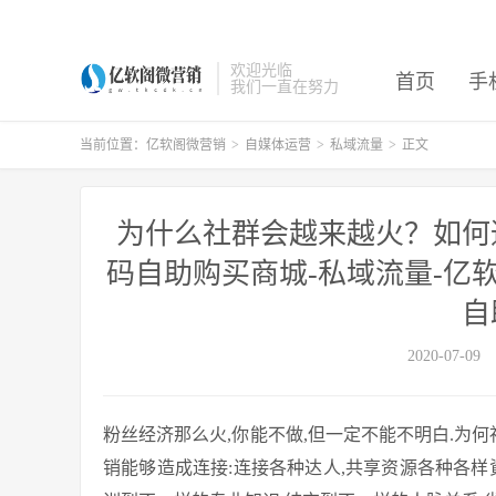
欢迎光临
首页
手
我们一直在努力
当前位置：
亿软阁微营销
>
自媒体运营
>
私域流量
>
正文
为什么社群会越来越火？如何
码自助购买商城-私域流量-亿软
自
2020-07-09
粉丝经济那么火,你能不做,但一定不能不明白.为
销能够造成连接:连接各种达人,共享资源各种各样