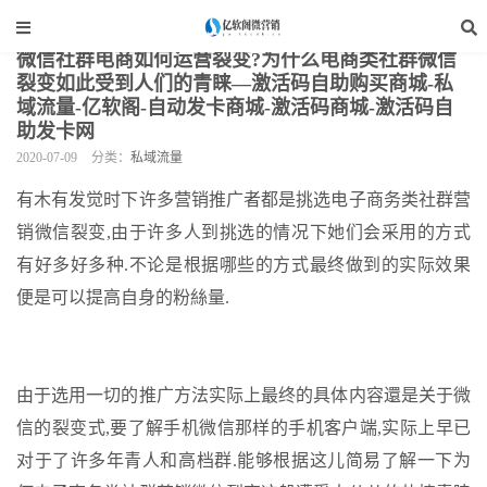
当前位置：
亿软阁微营销
>
自媒体运营
>
私域流量
>
正文
微信社群电商如何运营裂变?为什么电商类社群微信
裂变如此受到人们的青睐—激活码自助购买商城-私
域流量-亿软阁-自动发卡商城-激活码商城-激活码自
助发卡网
2020-07-09
分类：
私域流量
有木有发觉时下许多营销推广者都是挑选电子商务类社群营
销微信裂变,由于许多人到挑选的情况下她们会采用的方式
有好多好多种.不论是根据哪些的方式最终做到的实际效果
便是可以提高自身的粉絲量.
由于选用一切的推广方法实际上最终的具体内容還是关于微
信的裂变式,要了解手机微信那样的手机客户端,实际上早已
对于了许多年青人和高档群.能够根据这儿简易了解一下为